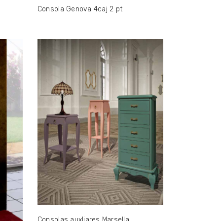
Consola Genova 4caj 2 pt
Consolas auxliares Marsella