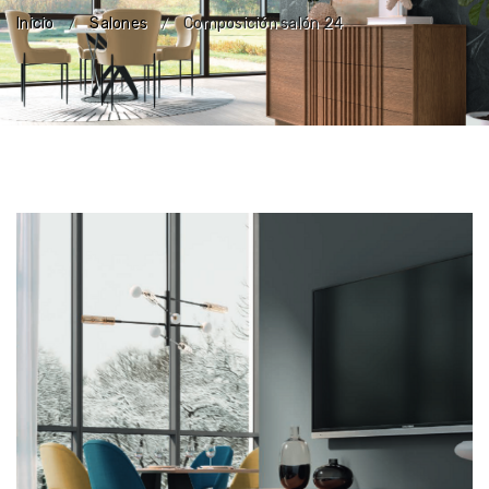
Inicio
Salones
Composición salón 24
/
/