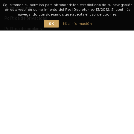
Solicitamos su permiso para obtener datos estadísticos de su navegación
Quiénes somos
en esta web, en cumplimiento del Real Decreto-ley 13/2012. Si continúa
navegando consideramos que acepta el uso de cookies.
Política de privacidad
OK
|
Más información
Política de cookies
Consultar nuestros horarios
Síguenos
Copyright @ 2026
Muebles Duoxena
. Todos los derechos
reservados