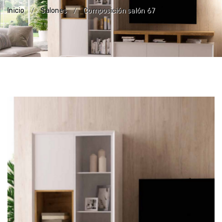
Inicio
Salones
Composición salón 67
/
/