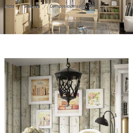
Inicio
Salones
Composición salón 38
/
/