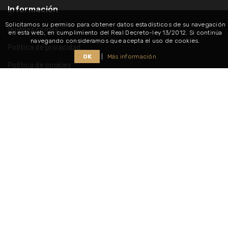
Información
Solicitamos su permiso para obtener datos estadísticos de su navegación
Quiénes somos
en esta web, en cumplimiento del Real Decreto-ley 13/2012. Si continúa
navegando consideramos que acepta el uso de cookies.
Política de privacidad
OK
|
Más información
Política de cookies
Consultar nuestros horarios
Síguenos
Copyright @ 2026
Muebles Duoxena
. Todos los derechos
reservados