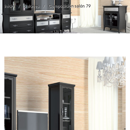
Inicio
Salones
Composición salón 79
/
/